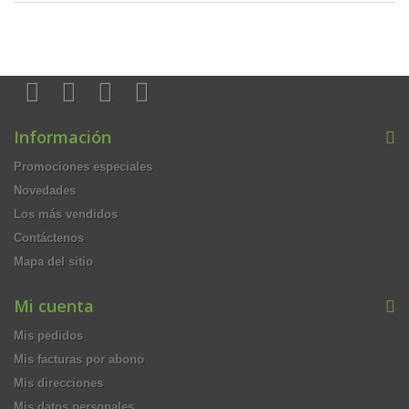
Información
Promociones especiales
Novedades
Los más vendidos
Contáctenos
Mapa del sitio
Mi cuenta
Mis pedidos
Mis facturas por abono
Mis direcciones
Mis datos personales