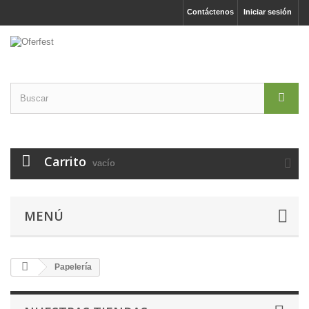
Contáctenos
Iniciar sesión
Carrito
vacío
MENÚ
Papelería